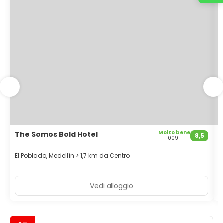
Molto bene
The Somos Bold Hotel
T
8,5
1009
El Poblado, Medellín > 1,7 km da Centro
M
Vedi alloggio