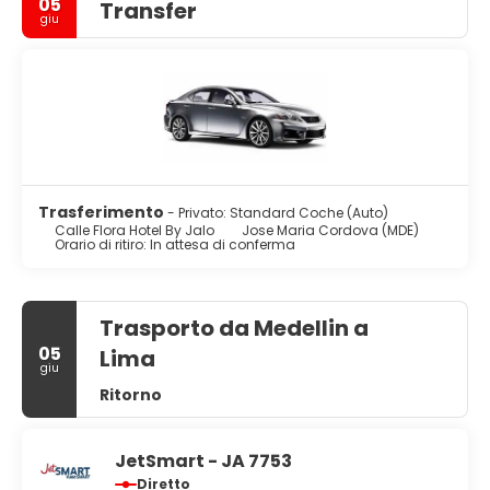
05
Transfer
giu
Trasferimento
- Privato: Standard Coche (Auto)
Calle Flora Hotel By Jalo
Jose Maria Cordova (MDE)
Orario di ritiro: In attesa di conferma
Trasporto da Medellin a
05
Lima
giu
Ritorno
JetSmart - JA 7753
Diretto