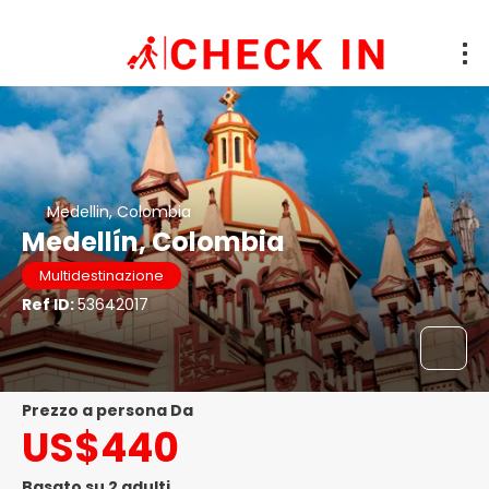
Medellin, Colombia
Medellín, Colombia
Multidestinazione
Ref ID:
53642017
prezzo a persona Da
US$440
Basato su 2 adulti