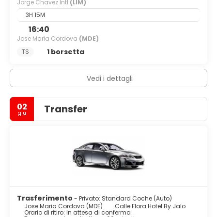
Jorge Chavez Intl
(LIM)
3H 15M
16:40
Jose Maria Cordova
(MDE)
1 borsetta
TS
Vedi i dettagli
02
Transfer
giu
Trasferimento
- Privato: Standard Coche (Auto)
Jose Maria Cordova (MDE)
Calle Flora Hotel By Jalo
Orario di ritiro: In attesa di conferma