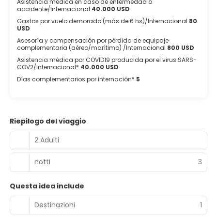
Asistencia médica en caso de enfermedad o
accidente/Internacional
40.000 USD
Gastos por vuelo demorado (más de 6 hs)/Internacional
80
USD
Asesoría y compensación por pérdida de equipaje
complementaria (aéreo/marítimo) /Internacional
800 USD
Asistencia médica por COVID19 producida por el virus SARS-
COV2/Internacional*
40.000 USD
Días complementarios por internación*
5
Riepilogo del viaggio
2 Adulti
notti
3
Questa idea include
Destinazioni
1