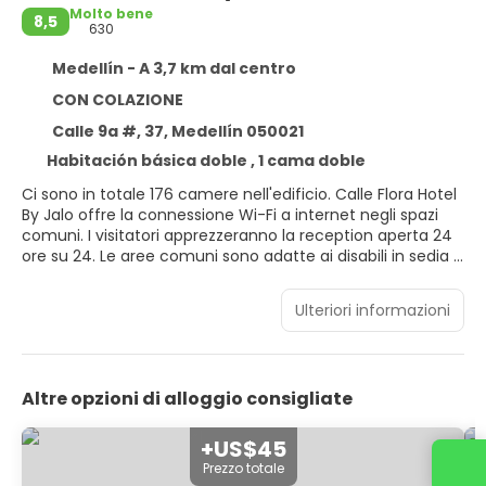
Molto bene
8,5
630
Medellín - A 3,7 km dal centro
CON COLAZIONE
Calle 9a #, 37, Medellín 050021
Habitación básica doble , 1 cama doble
Ci sono in totale 176 camere nell'edificio. Calle Flora Hotel
By Jalo offre la connessione Wi-Fi a internet negli spazi
comuni. I visitatori apprezzeranno la reception aperta 24
ore su 24. Le aree comuni sono adatte ai disabili in sedia a
rotelle. Questo alloggio rispetta l'ambiente. I clienti
potranno apprezzare le opzioni di ristorazione disponibili in
Ulteriori informazioni
questa struttura. Costi aggiunti possono essere applicati
ad alcuni di questi servizi.
Altre opzioni di alloggio consigliate
+US$45
Contattaci
Prezzo totale