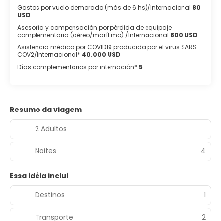
Gastos por vuelo demorado (más de 6 hs)/Internacional
80
USD
Asesoría y compensación por pérdida de equipaje
complementaria (aéreo/marítimo) /Internacional
800 USD
Asistencia médica por COVID19 producida por el virus SARS-
COV2/Internacional*
40.000 USD
Días complementarios por internación*
5
Resumo da viagem
2 Adultos
Noites
4
Essa idéia inclui
Destinos
1
Transporte
2