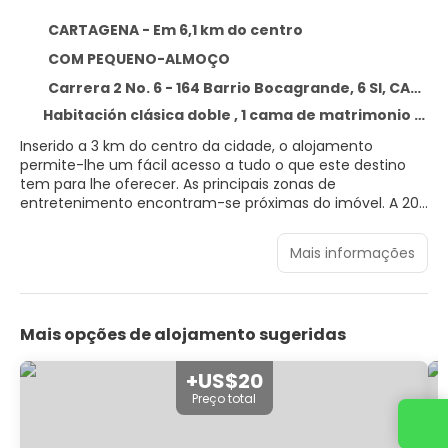
CARTAGENA - Em 6,1 km do centro
COM PEQUENO-ALMOÇO
Carrera 2 No. 6 - 164 Barrio Bocagrande, 6 SI, CARTAGENA 13001
Habitación clásica doble , 1 cama de matrimonio grande
Inserido a 3 km do centro da cidade, o alojamento
permite-lhe um fácil acesso a tudo o que este destino
tem para lhe oferecer. As principais zonas de
entretenimento encontram-se próximas do imóvel. A 200
metro(s), os viajantes irão encontrar ligações de
transporte que vão permitir que explorem a zona. O
Mais informações
imóvel encontra-se a 150 metro(s) da praia mais
próxima. Os clientes poderão encontrar o aeroporto a 7
km. O hotel encontra-se a 3 km do porto. Estão
disponíveis, no Oz Hotel Collection 194 unidades para
Mais opções de alojamento sugeridas
conveniência dos hóspedes. O Oz Hotel Collection foi
construído em 2025. O Oz Hotel Collection inclui ligação à
internet por Wi-Fi em todas as áreas públicas e quartos.
+US$20
O Oz Hotel Collection dispõe de receção aberta 24 horas
Preço total
por dia. Esteimóvel não dispõe de berços mesmo quando
Entre em contato conosco
solicitados. As áreas comuns deste imóvel estão