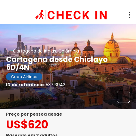
Cartagena de Indias, Colômbia
Cartagena desde Chiclayo
5D/4N
Copa Airlines
ID de referência:
53713942
preço por pessoa desde
US$620
Baseado em 2 adultos