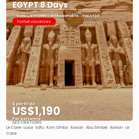
EGYPT 8 Days
6 DESTINATIONS
4 TRANSPORTS
7 NUIT(S)
Forfait vacances
À partir de
US$1,190
Par personne
DESTINATIONS
Afficher
Le Caire · Luxor · Edfu · Kom Ombo · Aswan · Abu Simbel · Aswan · Le
Caire