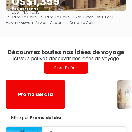
US$1,359
Par personne
DESTINATIONS
Afficher
Le Caire · Le Caire · Le Caire · Le Caire · Luxor · Luxor · Edfu · Edfu ·
Aswan · Aswan · Aswan · Aswan · Le Caire · Le Caire
Découvrez toutes nos idées de voyage
Ici vous pouvez découvrir nos idées de voyage
Plus d’idées
Promo del día
Ci
Filtré par:
Promo del día