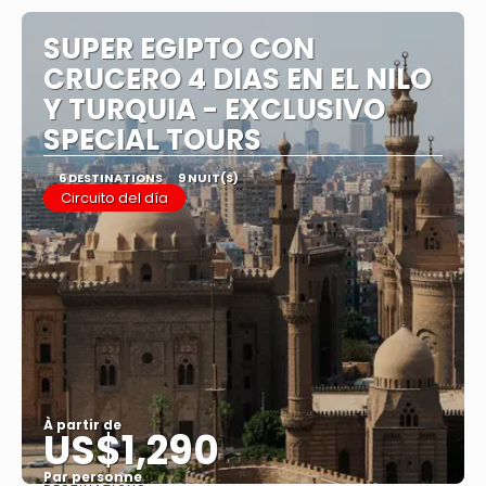
SUPER EGIPTO CON
CRUCERO 4 DIAS EN EL NILO
Y TURQUIA - EXCLUSIVO
SPECIAL TOURS
6 DESTINATIONS
9 NUIT(S)
Circuito del día
À partir de
US$1,290
Par personne