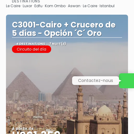
DESTINATIONS
Afficher
Le Caire · Luxor · Edfu · Kom Ombo · Aswan · Le Caire · Istanbul
C3001-Cairo + Crucero de
5 días - Opción ´C´ Oro
4 DESTINATIONS
7 NUIT(S)
Circuito del día
Contactez-nous
À partir de