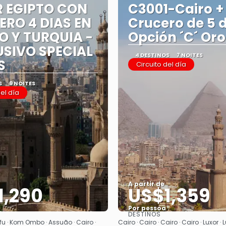
R EGIPTO CON
C3001-Cairo +
RO 4 DIAS EN
Crucero de 5 d
LO Y TURQUIA -
Opción ´C´ Oro
SIVO SPECIAL
4 DESTINOS
7 NOITES
S
Circuito del día
S
9 NOITES
del día
A partir de
1,290
US$1,359
Por pessoa
DESTINOS
Saiba mais
Saiba mais
Edfu · Kom Ombo · Assuão · Cairo ·
Cairo · Cairo · Cairo · Cairo · Luxor · 