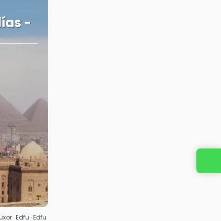
ías -
Entre em contato conosco
Luxor · Edfu · Edfu