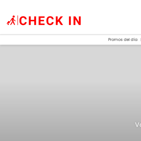
Promos del día
V