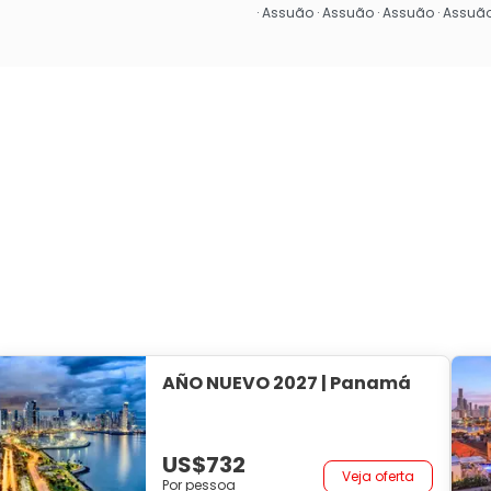
· Assuão · Assuão · Assuão · Assuão 
AÑO NUEVO 2027 | Panamá
US$732
Veja oferta
Por pessoa