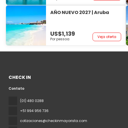
AÑO NUEVO 2027 | Aruba
US$1,139
Veja oferta
Por pessoa
CHECK IN
Contato
(01) 480 0288
+51 994 956 736
cotizaciones@checkinmayorista.com