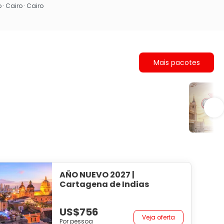
· Cairo · Cairo
Mais pacotes
Circ
AÑO NUEVO 2027 |
Cartagena de Indias
US$756
Veja oferta
Por pessoa