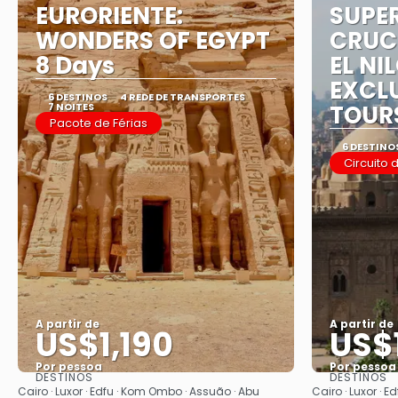
EURORIENTE:
SUPE
WONDERS OF EGYPT
CRUCE
8 Days
EL NI
EXCLU
6 DESTINOS
4 REDE DE TRANSPORTES
7 NOITES
TOUR
Pacote de Férias
6 DESTINO
Circuito 
A partir de
A partir de
US$1,190
US$
Por pessoa
Por pessoa
DESTINOS
DESTINOS
Saiba mais
Cairo · Luxor · Edfu · Kom Ombo · Assuão · Abu
Cairo · Luxor · 