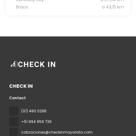
Braco
a 43,15 km
CHECK IN
Contact
(01) 480 0288
+51 994 956 736
cotizaciones@checkinmayorista.com