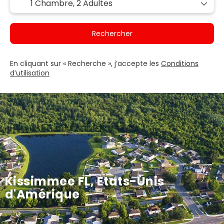
1 Chambre,
2 Adultes
Rechercher
En cliquant sur « Recherche », j’accepte les
Conditions
d’utilisation
Kissimmee FL, Etats-Unis
d'Amérique