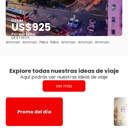
Desde
US$925
Por persona
DESTINOS
Ver
Amman · Amman · Petra · Petra · Amman · Amman · Amman
Explore todas nuestras ideas de viaje
Aquí podrás ver nuestras ideas de viaje
Ver más
Promo del día
Ci