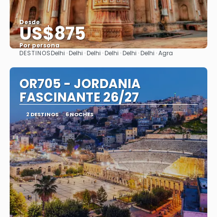
Desde
US$875
Por persona
DESTINOS
Delhi · Delhi · Delhi · Delhi · Delhi · Delhi · Agra
Ver
OR705 - JORDANIA
FASCINANTE 26/27
2 DESTINOS
6 NOCHES