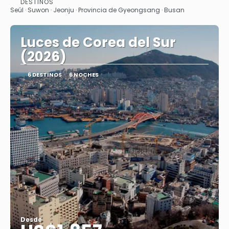
DESTINOS
Ver
Seúl · Suwon · Jeonju · Provincia de Gyeongsang · Busan
Luces de Corea del Sur
(2026)
6 DESTINOS
6 NOCHES
Desde