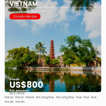
VIETNAM
4 DESTINOS
6 NOCHES
Circuito del día
Desde
US$800
Por persona
DESTINOS
Ver
Hanoi · Hanoi · Hanoi · Ha Long Bay · Ha Long Bay · Hue · Hue · Hue ·
Hoi An · Hoi An