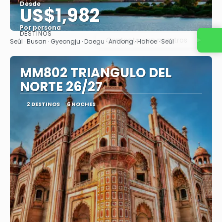
Desde
US$1,982
Por persona
DESTINOS
Contacta con nosotros
Ver
Seúl · Busan · Gyeongju · Daegu · Andong · Hahoe · Seúl
MM802 TRIANGULO DEL
NORTE 26/27
2 DESTINOS
6 NOCHES