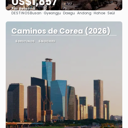
US$1,857
Por persona
DESTINOS
Busan · Gyeongju · Daegu · Andong · Hahoe · Seúl
Ver
Caminos de Corea (2026)
6 DESTINOS
6 NOCHES