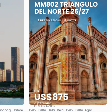
a
MM802 TRIANGULO
DEL NORTE 26/27
2 DESTINAZIONI
6 NOTTI
Da
US$875
a persona
DESTINAZIONI
Vedere
Andong · Hahoe ·
Delhi · Delhi · Delhi · Delhi · Delhi · Delhi · Agra