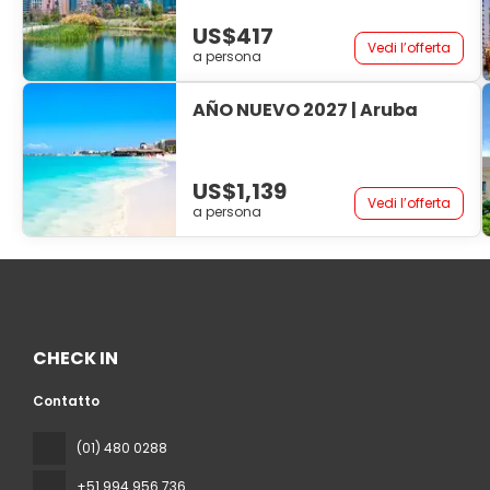
US$417
Vedi l’offerta
a persona
AÑO NUEVO 2027 | Aruba
US$1,139
Vedi l’offerta
a persona
CHECK IN
Contatto
(01) 480 0288
+51 994 956 736