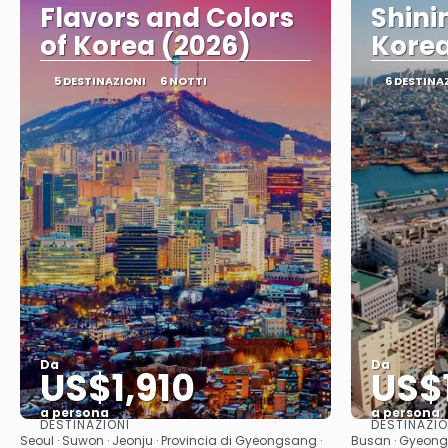
Flavors and Colors
Shini
of Korea (2026)
Korea
5 DESTINAZIONI
6 NOTTI
6 DESTINA
Da
Da
US$1,910
US$
a persona
a persona
DESTINAZIONI
DESTINAZIO
Vedere
Seoul · Suwon · Jeonju · Provincia di Gyeongsang ·
Busan · Gyeongj