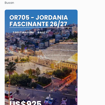
Busan
OR705 - JORDANIA
FASCINANTE 26/27
2 DESTINAZIONI
6 NOTTI
Da
US$925