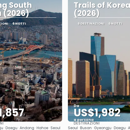
ng South
Trails of Kore
 (2026)
(2026)
ZIONI
6 NOTTI
6 DESTINAZIONI
6 NOTTI
Da
1,857
US$1,982
a persona
NI
DESTINAZIONI
Vedere
Vedere
u · Daegu · Andong · Hahoe · Seoul
Seoul · Busan · Gyeongju · Daegu · 