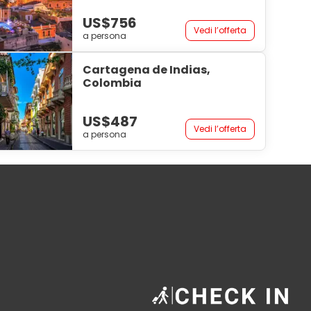
US$756
Vedi l’offerta
a persona
Cartagena de Indias,
Colombia
US$487
Vedi l’offerta
a persona