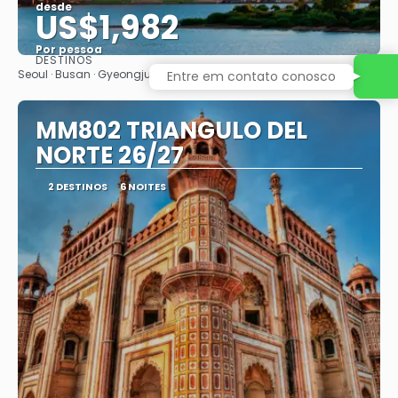
desde
US$1,982
Por pessoa
DESTINOS
Vejo
Seoul · Busan · Gyeongju · Daegu · Andong · Hahoe · Seoul
Entre em contato conosco
MM802 TRIANGULO DEL
NORTE 26/27
2 DESTINOS
6 NOITES