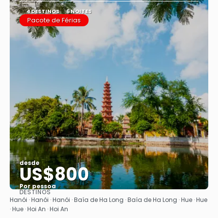
4 DESTINOS
6 NOITES
Pacote de Férias
desde
US$800
Por pessoa
DESTINOS
Vejo
Hanói · Hanói · Hanói · Baía de Ha Long · Baía de Ha Long · Hue · Hue
· Hue · Hoi An · Hoi An