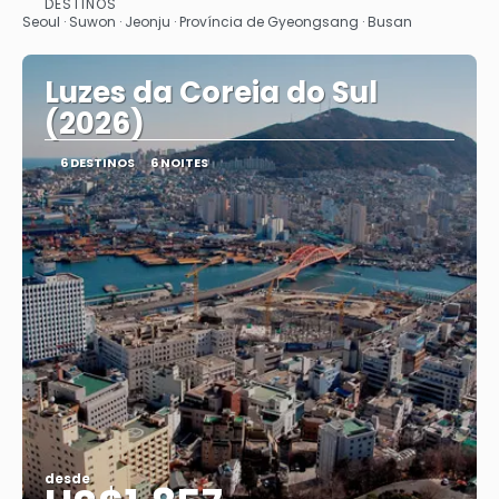
DESTINOS
Vejo
Seoul · Suwon · Jeonju · Província de Gyeongsang · Busan
Luzes da Coreia do Sul
(2026)
6 DESTINOS
6 NOITES
desde