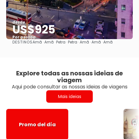
desde
US$925
Por pessoa
DESTINOS
Amã · Amã · Petra · Petra · Amã · Amã · Amã
Vejo
Explore todas as nossas ideias de
viagem
Aqui pode consultar as nossas ideias de viagens
Mais ideias
Promo del día
Ci