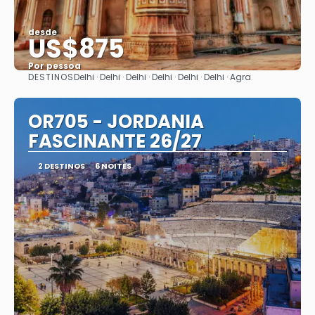
desde
US$875
Por pessoa
DESTINOS
Delhi · Delhi · Delhi · Delhi · Delhi · Delhi · Agra
Vejo
OR705 - JORDANIA
FASCINANTE 26/27
2 DESTINOS
6 NOITES