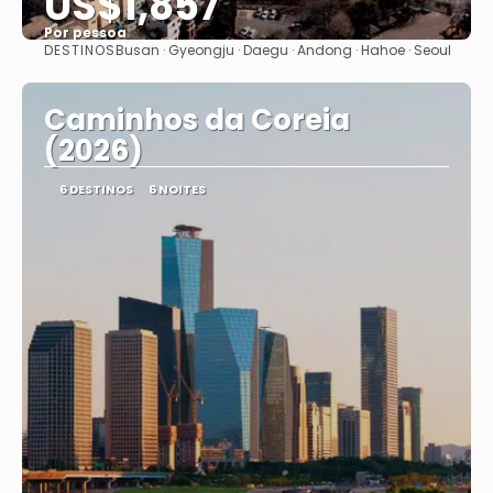
US$1,857
Por pessoa
DESTINOS
Busan · Gyeongju · Daegu · Andong · Hahoe · Seoul
Vejo
Caminhos da Coreia
(2026)
6 DESTINOS
6 NOITES