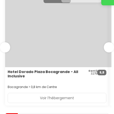
et internationaux. Veuillez noter : L'hôtel ne dispose pas
d'eau chaude.
Gentil
Hotel Dorado Plaza Bocagrande - All
H
6,8
3275
Inclusive
B
Bocagrande > 0,8 km de Centre
Voir l’hébergement