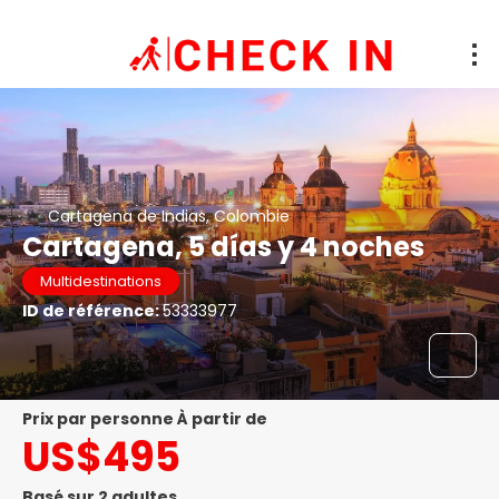
Cartagena de Indias, Colombie
Cartagena, 5 días y 4 noches
Multidestinations
ID de référence:
53333977
prix par personne À partir de
US$495
Basé sur 2 adultes