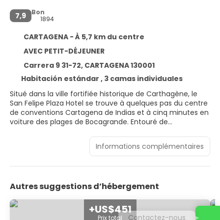
Bon
7,9
1894
CARTAGENA - À 5,7 km du centre
AVEC PETIT-DÉJEUNER
Carrera 9 31-72, CARTAGENA 130001
Habitación estándar , 3 camas individuales
Situé dans la ville fortifiée historique de Carthagène, le
San Felipe Plaza Hotel se trouve à quelques pas du centre
de conventions Cartagena de Indias et à cinq minutes en
voiture des plages de Bocagrande. Entouré de
commerces, de restaurants, de lieux de divertissement et
de boutiques, l'hôtel offre un accès facile à la fois au
Informations complémentaires
quartier historique 'Corralito de Piedras' et au quartier
moderne de Matuna. Les 55 chambres de l'hôtel sont
équipées de la climatisation, de chaînes stéréo, de
télévisions et de téléphones. Vous pourrez également
Autres suggestions d’hébergement
profiter des repas sur place au restaurant et pizzeria, qui
propose un délicieux mélange de cuisine nationale et
internationale. Un service de blanchisserie et un service
+US$451
d'étage sont disponibles, ainsi que des appels nationaux
Contactez-nous
Prix total