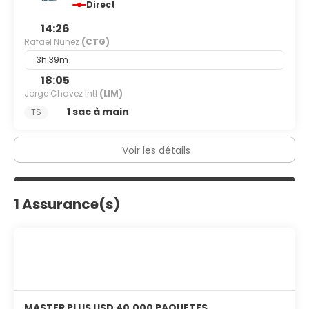
Direct
14:26
Rafael Nunez
(CTG)
3h 39m
18:05
Jorge Chavez Intl
(LIM)
1 sac à main
TS
Voir les détails
1 Assurance(s)
MASTER PLUS USD 40,000 PAQUETES