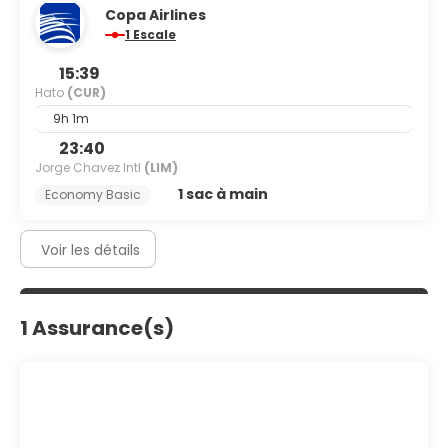
Copa Airlines
1 Escale
15:39
Hato
(CUR)
9h 1m
23:40
Jorge Chavez Intl
(LIM)
1 sac à main
Economy Basic
Voir les détails
1 Assurance(s)