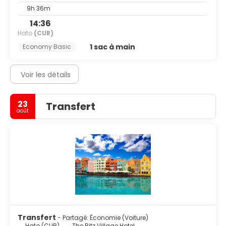
9h 36m
14:36
Hato
(CUR)
1 sac à main
Economy Basic
Voir les détails
23
Transfert
août
Transfert
- Partagé: Économie (Voiture)
Hato (CUR)
The Ritz Village Hotel