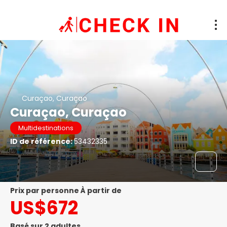
Curaçao, Curaçao
Curaçao, Curaçao
Multidestinations
ID de référence:
53432335
prix par personne À partir de
US$672
Basé sur 2 adultes